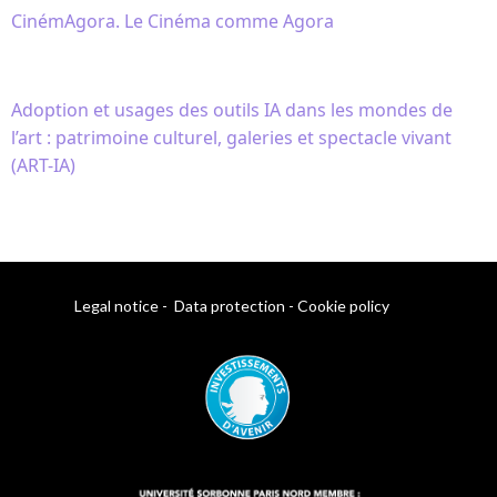
CinémAgora. Le Cinéma comme Agora
Adoption et usages des outils IA dans les mondes de
l’art : patrimoine culturel, galeries et spectacle vivant
(ART-IA)
Legal notice
-
Data protection
-
Cookie policy