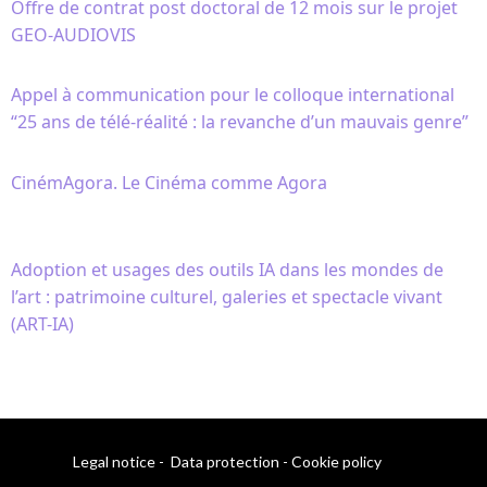
Offre de contrat post doctoral de 12 mois sur le projet
GEO-AUDIOVIS
Appel à communication pour le colloque international
“25 ans de télé-réalité : la revanche d’un mauvais genre”
CinémAgora. Le Cinéma comme Agora
Adoption et usages des outils IA dans les mondes de
l’art : patrimoine culturel, galeries et spectacle vivant
(ART-IA)
Legal notice
-
Data protection
-
Cookie policy