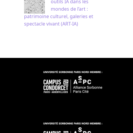
outils IA dans les
mondes de l’art :
patrimoine culturel, galeries et
spectacle vivant (ART-IA)