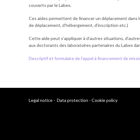
couverts par le Labex.
Ces aides permettent de financer un déplacement dans le ca
de déplacement, d’hébergement, d’inscription etc.)
Cette aide peut s’appliquer à d’autres situations, d’autr
aux doctorants des laboratoires partenaires du Labex dans
Descriptif et formulaire de l’appel à financement de missi
Legal notice
-
Data protection
-
Cookie policy