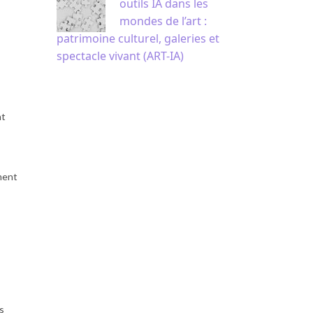
outils IA dans les
mondes de l’art :
patrimoine culturel, galeries et
spectacle vivant (ART-IA)
nt
ment
s