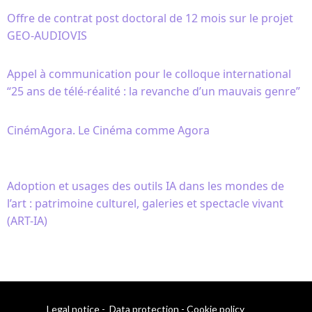
Offre de contrat post doctoral de 12 mois sur le projet
GEO-AUDIOVIS
Appel à communication pour le colloque international
“25 ans de télé-réalité : la revanche d’un mauvais genre”
CinémAgora. Le Cinéma comme Agora
Adoption et usages des outils IA dans les mondes de
l’art : patrimoine culturel, galeries et spectacle vivant
(ART-IA)
Legal notice
-
Data protection
-
Cookie policy