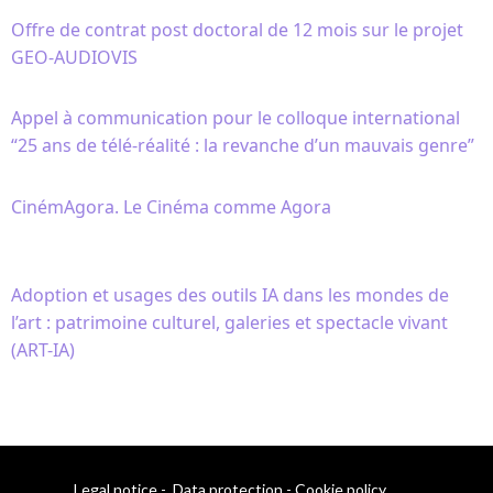
Offre de contrat post doctoral de 12 mois sur le projet
GEO-AUDIOVIS
Appel à communication pour le colloque international
“25 ans de télé-réalité : la revanche d’un mauvais genre”
CinémAgora. Le Cinéma comme Agora
Adoption et usages des outils IA dans les mondes de
l’art : patrimoine culturel, galeries et spectacle vivant
(ART-IA)
Legal notice
-
Data protection
-
Cookie policy