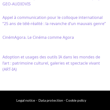
GEO-AUDIOVIS
Appel à communication pour le colloque international
“25 ans de télé-réalité : la revanche d’un mauvais genre”
CinémAgora. Le Cinéma comme Agora
Adoption et usages des outils IA dans les mondes de
l’art : patrimoine culturel, galeries et spectacle vivant
(ART-IA)
Legal notice
-
Data protection
-
Cookie policy