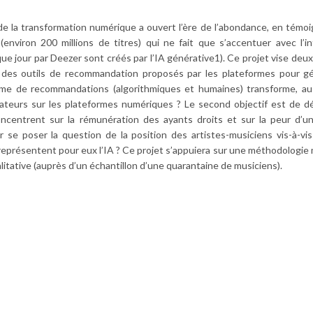
 de la transformation numérique a ouvert l’ère de l’abondance, en témoig
environ 200 millions de titres) qui ne fait que s’accentuer avec l’in
ue jour par Deezer sont créés par l’IA générative1). Ce projet vise deux 
e des outils de recommandation proposés par les plateformes pour g
me de recommandations (algorithmiques et humaines) transforme, au
eurs sur les plateformes numériques ? Le second objectif est de dé
oncentrent sur la rémunération des ayants droits et sur la peur d’u
r se poser la question de la position des artistes-musiciens vis-à-vi
eprésentent pour eux l’IA ? Ce projet s’appuiera sur une méthodologie 
itative (auprès d’un échantillon d’une quarantaine de musiciens).