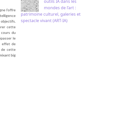
outils IA dans les
mondes de l’art :
ne l’offre
patrimoine culturel, galeries et
telligence
spectacle vivant (ART-IA)
objectifs.
érer cette
 cours du
passer le
n effet de
s de cette
mixant big