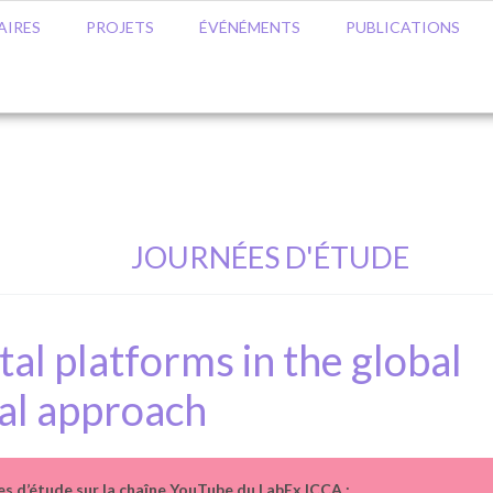
AIRES
PROJETS
ÉVÉNÉMENTS
PUBLICATIONS
JOURNÉES D'ÉTUDE
tal platforms in the global
cal approach
es d’étude sur la chaîne YouTube du LabEx ICCA :