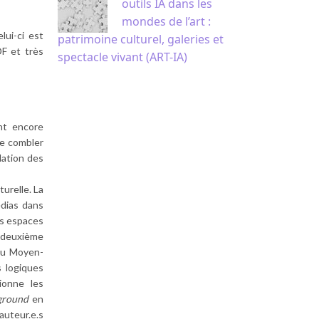
outils IA dans les
mondes de l’art :
lui-ci est
patrimoine culturel, galeries et
DF et très
spectacle vivant (ART-IA)
nt encore
de combler
lation des
urelle. La
édias dans
es espaces
 deuxième
 au Moyen-
s logiques
ionne les
ground
en
auteur.e.s