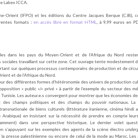
 le Labex ICCA.
che-Orient (IFPO) et les éditions du Centre Jacques Berque (CJB), ce
érentes formats :
en accès libre en format HTML
, à 9,99 euros en P
elles dans les pays du Moyen-Orient et de l’Afrique du Nord reste
s sociales travaillant sur cette zone. Cet ouvrage tente modestement 
rtant sur quelques processus contemporains de production et de circu
rient et de l’Afrique du Nord.
tour des différentes formes d’hétéronomie des univers de production cult
’opposition « public »/« privé » à partir de l’exemple du secteur des m
 la Tunisie. Les auteur.e.s convergent pour montrer que les économies d
t des champs politiques et des champs du pouvoir nationaux. La
 transnationale de biens culturels (littérature iranienne, cinéma hindi
le Arabique) en insistant sur la nécessité de prendre en compte leur
otamment) dans une perspective historique. Le dernier volet quest
 en s’appuyant sur les exemples des agents de la scène électro
under
 de la presse palestinienne ou encore de celui de la mode au Maroc. Les 