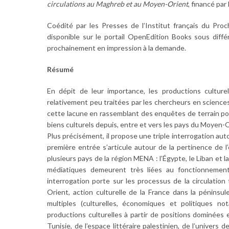
circulations au Maghreb et au Moyen-Orient
, financé par
Coédité par les Presses de l’Institut français du Pro
disponible sur le portail OpenEdition Books sous diff
prochainement en impression à la demande.
Résumé
En dépit de leur importance, les productions cultur
relativement peu traitées par les chercheurs en science
cette lacune en rassemblant des enquêtes de terrain po
biens culturels depuis, entre et vers les pays du Moyen-O
Plus précisément, il propose une triple interrogation au
première entrée s’articule autour de la pertinence de l
plusieurs pays de la région MENA : l’Égypte, le Liban et
médiatiques demeurent très liées au fonctionnemen
interrogation porte sur les processus de la circulation
Orient, action culturelle de la France dans la péninsu
multiples (culturelles, économiques et politiques n
productions culturelles à partir de positions dominées
Tunisie, de l’espace littéraire palestinien, de l’univers