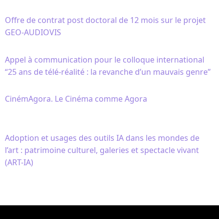
Offre de contrat post doctoral de 12 mois sur le projet
GEO-AUDIOVIS
Appel à communication pour le colloque international
“25 ans de télé-réalité : la revanche d’un mauvais genre”
CinémAgora. Le Cinéma comme Agora
Adoption et usages des outils IA dans les mondes de
l’art : patrimoine culturel, galeries et spectacle vivant
(ART-IA)