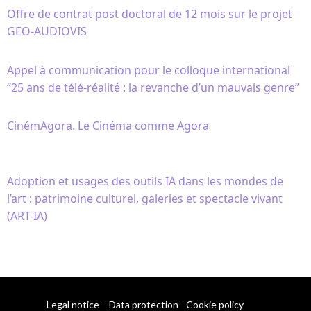
Offre de contrat post doctoral de 12 mois sur le projet
GEO-AUDIOVIS
Appel à communication pour le colloque international
“25 ans de télé-réalité : la revanche d’un mauvais genre”
CinémAgora. Le Cinéma comme Agora
Adoption et usages des outils IA dans les mondes de
l’art : patrimoine culturel, galeries et spectacle vivant
(ART-IA)
Legal notice
-
Data protection
-
Cookie policy