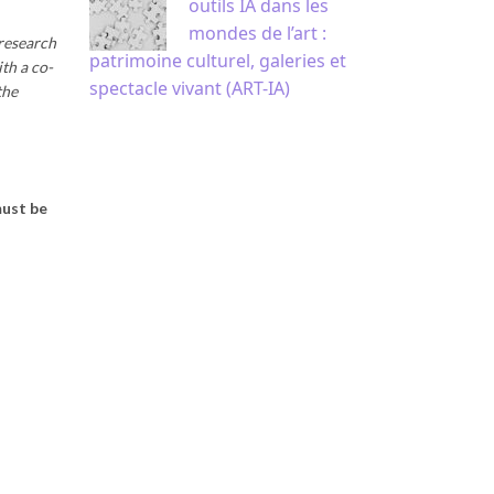
outils IA dans les
mondes de l’art :
 research
patrimoine culturel, galeries et
th a co-
spectacle vivant (ART-IA)
the
must be