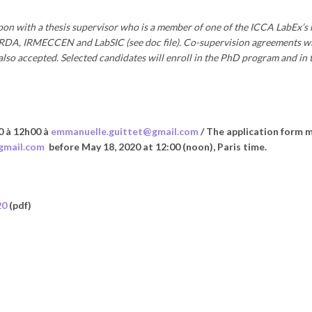
pon with a thesis supervisor who is a member of one of the ICCA LabEx’s
RDA, IRMECCEN and LabSIC (see doc file)
. Co-supervision agreements wi
also accepted
.
Selected candidates will enroll in the PhD program and in 
0 à 12h00 à
emmanuelle.guittet@gmail.com
/ The application form 
gmail.com
before May 18, 2020 at 12:00 (noon), Paris time.
20
(pdf)