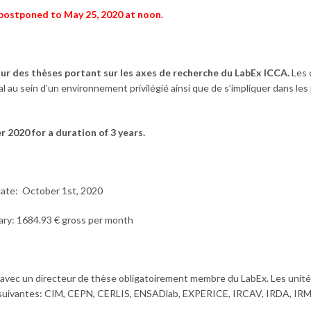
 postponed to May 25, 2020 at noon.
ur des thèses portant sur les axes de recherche du LabEx ICCA.
Les 
l au sein d’un environnement privilégié ainsi que de s’impliquer dans les
 2020 for a duration of 3 years.
date: October 1st, 2020
lary: 1684.93 € gross per month
 avec un directeur de thèse obligatoirement membre du LabEx. Les unit
es suivantes: CIM, CEPN, CERLIS, ENSADlab, EXPERICE, IRCAV, IRDA, 