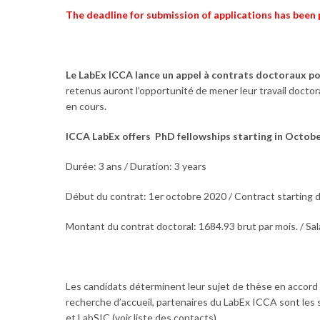
The deadline for submission of applications has been
Le LabEx ICCA lance un appel à contrats doctoraux po
retenus auront l’opportunité de mener leur travail doctora
en cours.
ICCA LabEx offers PhD fellowships starting in October
Durée: 3 ans / Duration: 3 years
Début du contrat: 1er octobre 2020 / Contract starting 
Montant du contrat doctoral: 1684.93 brut par mois. / Sa
Les candidats déterminent leur sujet de thèse en accord
recherche d’accueil, partenaires du LabEx ICCA sont l
et LabSIC (voir liste des contacts)