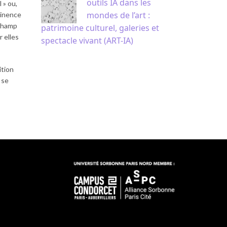
outils IA dans les
 » ou,
mondes de l’art :
tinence
 champ
patrimoine culturel, galeries et
r elles
spectacle vivant (ART-IA)
ition
 se