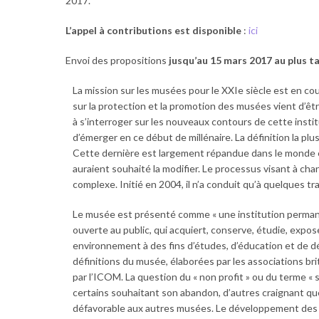
2017.
L’appel à contributions est disponible
:
ici
Envoi des propositions
jusqu’au 15 mars 2017 au plus t
La mission sur les musées pour le XXIe siècle est en c
sur la protection et la promotion des musées vient d’être
à s’interroger sur les nouveaux contours de cette inst
d’émerger en ce début de millénaire. La définition la p
Cette dernière est largement répandue dans le monde e
auraient souhaité la modifier. Le processus visant à ch
complexe. Initié en 2004, il n’a conduit qu’à quelques t
Le musée est présenté comme « une institution permanen
ouverte au public, qui acquiert, conserve, étudie, expos
environnement à des fins d’études, d’éducation et de dél
définitions du musée, élaborées par les associations br
par l’ICOM. La question du « non profit » ou du terme « 
certains souhaitant son abandon, d’autres craignant qu
défavorable aux autres musées. Le développement des TI