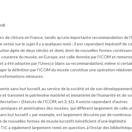
ard
.
ours de clôture en France, tandis qu’une importante recommandation de 
 votée sur le sujet il y a quelques mois ; il est cependant impératif de c
itution âgée de deux siècles et demi, dont de nouvelles formes continuen
lus courante du musée, en Europe, est celle donnée par l’ICOM et remonte
t a été adoptée par l’Unesco (dans sa recommandation), même si certai
anger la définition par l’ICOM du musée constitue une opération relative
ransformations mineures.
te sans but lucratif, au service de la société et de son développement
e et transmet le patrimoine matériel et immatériel de l’humanité et de s
ectation » (Statuts de l’ICOM, art.3, §1). Il existe cependant d’autres
itanniques et américaines des musées, qui diffèrent largement de celle ut
sans but lucratif », par exemple, est largement discutée par de nombreux
e de nouvelles formes de musée lucratifs bénéficient d’une légitimité
C a également largement remis en question, à l’instar des bibliothèque