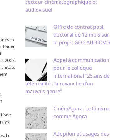
secteur cinématographique et
audiovisuel
Offre de contrat post
doctoral de 12 mois sur
l’Unesco
le projet GEO-AUDIOVIS
ontinuer
t
Appel à communication
 à 2007.
pour le colloque
ns Etats
ment
international “25 ans de
télé-réalité : la revanche d’un
mauvais genre”
,
on
CinémAgora. Le Cinéma
ilisée
comme Agora
 pays,
Adoption et usages des
s, la