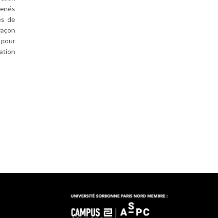
menés
es de
 façon
i pour
ation