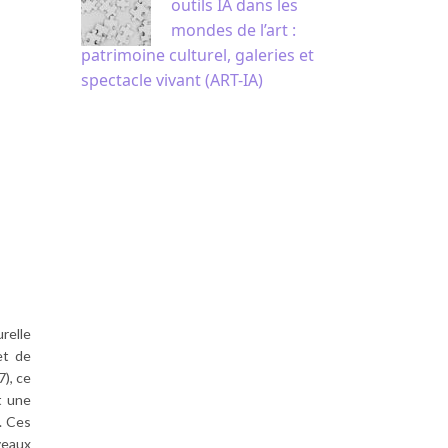
outils IA dans les
mondes de l’art :
patrimoine culturel, galeries et
spectacle vivant (ART-IA)
relle
et de
7), ce
t une
. Ces
veaux