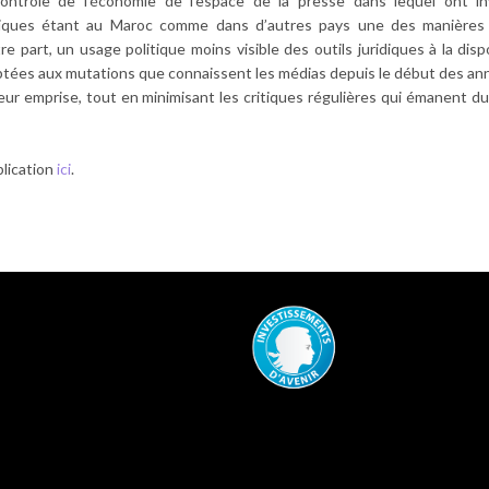
 contrôle de l’économie de l’espace de la presse dans lequel ont i
miques étant au Maroc comme dans d’autres pays une des manières
e part, un usage politique moins visible des outils juridiques à la disp
ptées aux mutations que connaissent les médias depuis le début des a
 leur emprise, tout en minimisant les critiques régulières qui émanent d
blication
ici
.