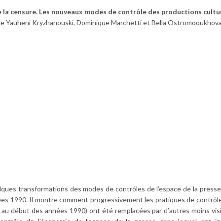
 de la censure. Les nouveaux modes de contrôle des productions cultur
n de Yauheni Kryzhanouski, Dominique Marchetti et Bella Ostromooukhova,
uelques transformations des modes de contrôles de l’espace de la press
ées 1990. Il montre comment progressivement les pratiques de contrôle
6 au début des années 1990) ont été remplacées par d’autres moins vis