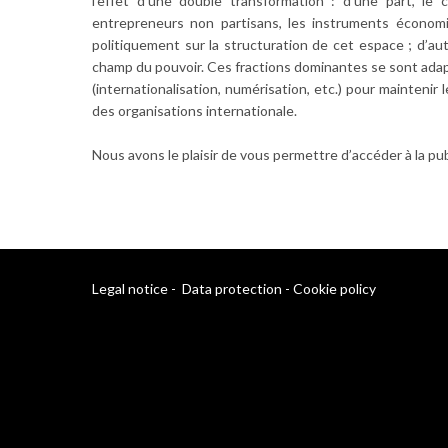
l’effet d’une double transformation : d’une part, le
entrepreneurs non partisans, les instruments écono
politiquement sur la structuration de cet espace ; d’autr
champ du pouvoir. Ces fractions dominantes se sont ada
(internationalisation, numérisation, etc.) pour maintenir
des organisations internationale.
Nous avons le plaisir de vous permettre d’accéder à la pu
Legal notice
-
Data protection
-
Cookie policy