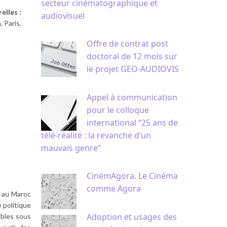
secteur cinématographique et
elles :
audiovisuel
 Paris,
Offre de contrat post
doctoral de 12 mois sur
le projet GEO-AUDIOVIS
Appel à communication
pour le colloque
international “25 ans de
télé-réalité : la revanche d’un
mauvais genre”
CinémAgora. Le Cinéma
comme Agora
e au Maroc
 politique
Adoption et usages des
ibles sous