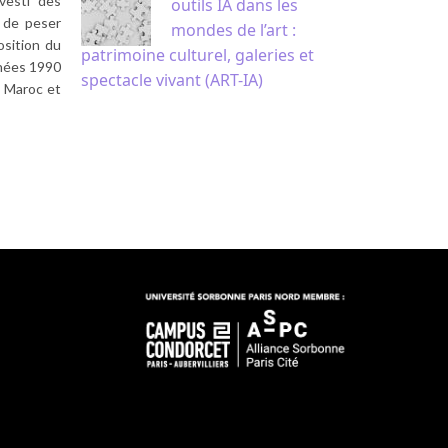
nvesti des
outils IA dans les
 de peser
mondes de l’art :
osition du
patrimoine culturel, galeries et
nnées 1990
spectacle vivant (ART-IA)
u Maroc et